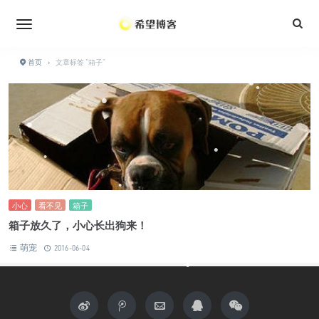
•
•
•
•
•
•
•
•
首页
›
文章标签 "箱子"
•
•
•
•
•
•
•
•
•
•
小心
看不见
箱子
•
•
箱子放久了，小心长出狗来！
萌宠
2016-06-04
•