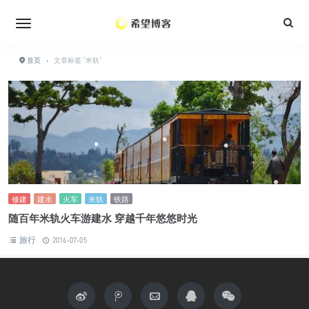
•
•
•
•
•
•
•
首页
›
文章标签 "米轨"
•
•
•
•
修建
建水
火车
米轨
铁路
随百年米轨火车游建水 穿越千年悠悠时光
旅行
2016-07-05