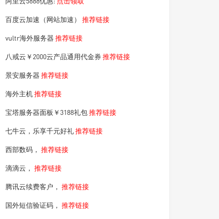
阿里云5888优惠:
点击领取
百度云加速（网站加速）
推荐链接
vultr海外服务器
推荐链接
八戒云￥2000云产品通用代金券
推荐链接
景安服务器
推荐链接
海外主机
推荐链接
宝塔服务器面板￥3188礼包
推荐链接
七牛云，乐享千元好礼
推荐链接
西部数码，
推荐链接
滴滴云，
推荐链接
腾讯云续费客户，
推荐链接
国外短信验证码，
推荐链接