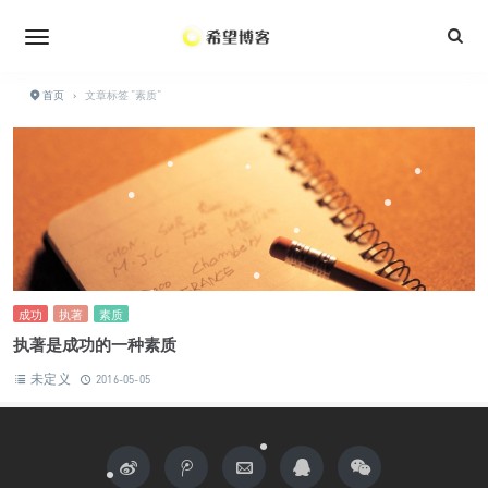
•
•
•
•
•
•
•
首页
›
文章标签 "素质"
•
•
•
•
•
•
•
•
•
•
•
•
成功
执著
素质
执著是成功的一种素质
未定义
2016-05-05
•
•
•