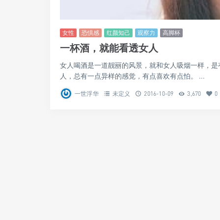
女性
恐惧感
红颜知己
观察力
高脚杯
一杯酒，就能看透女人
女人喝酒是一道靓丽的风景，就和女人吸烟一样，是
人，总有一点异样的感觉，有点喜欢有点怕。 ...
一世浮华
未定义
2016-10-09
3,670
0