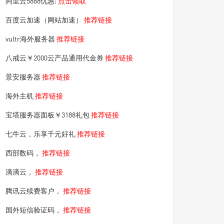
阿里云5888优惠:
点击领取
百度云加速（网站加速）
推荐链接
vultr海外服务器
推荐链接
八戒云￥2000云产品通用代金券
推荐链接
景安服务器
推荐链接
海外主机
推荐链接
宝塔服务器面板￥3188礼包
推荐链接
七牛云，乐享千元好礼
推荐链接
西部数码，
推荐链接
滴滴云，
推荐链接
腾讯云续费客户，
推荐链接
国外短信验证码，
推荐链接