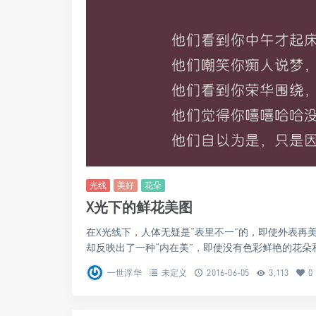
光线
美好
花朵
X光下的鲜花美图
在X光线下，人体无疑是“表里不一”的，即使外表再
却反映出了一种“内在美”，即使没有色彩鲜艳的花朵和
一世浮华
未定义
2016-06-05
3,113
0