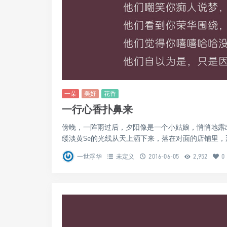
一朵
美好
花香
一行心香扑鼻来
傍晚，一阵雨过后，夕阳像是一个小姑娘，悄悄地露
缕淡黄Se的光线从天上洒下来，落在对面的店铺里，那
一世浮华
未定义
2016-06-05
2,952
0