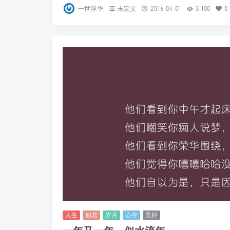
一世浮华
未定义
2016-04-01
3,100
0
人生
如若
岁月
心存
美好
一年又一年，似水流年