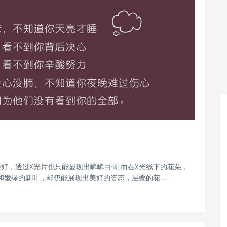
美好，透过X光片也只能显现出嶙嶙白骨;而在X光线下的花朵，
嫩绿的新叶，却仍能展现出美好的姿态，层叠的花 ...