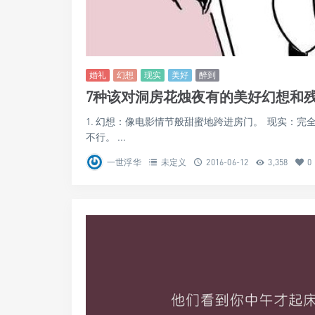
婚礼
幻想
现实
美好
醉到
7种该对洞房花烛夜有的美好幻想和
1. 幻想：像电影情节般甜蜜地跨进房门。 现实：
不行。 ...
一世浮华
未定义
2016-06-12
3,358
0