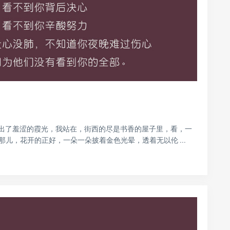
出了羞涩的霞光，我站在，街西的尽是书香的屋子里，看，一
儿，花开的正好，一朵一朵披着金色光晕，透着无以伦 ...