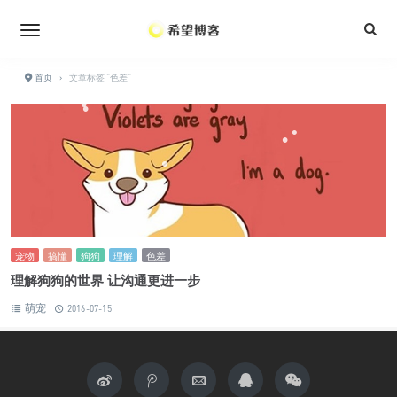
•
•
•
•
•
•
•
•
•
首页
›
文章标签 "色差"
•
•
•
•
•
宠物
搞懂
狗狗
理解
色差
理解狗狗的世界 让沟通更进一步
萌宠
2016-07-15