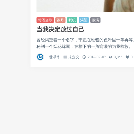
对酒当歌
岁月
我织
渴望
萦满
当我决定放过自己
曾经渴望着一个名字，宁愿在斑驳的色泽里一等再等
秘制一个烟花锦囊，在檐下的一角慵懒的为我梳妆。 ..
一世浮华
未定义
2016-07-09
3,344
0