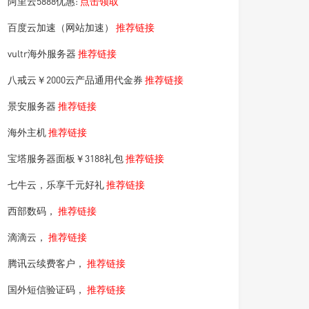
阿里云5888优惠:
点击领取
百度云加速（网站加速）
推荐链接
vultr海外服务器
推荐链接
八戒云￥2000云产品通用代金券
推荐链接
景安服务器
推荐链接
海外主机
推荐链接
宝塔服务器面板￥3188礼包
推荐链接
七牛云，乐享千元好礼
推荐链接
西部数码，
推荐链接
滴滴云，
推荐链接
腾讯云续费客户，
推荐链接
国外短信验证码，
推荐链接