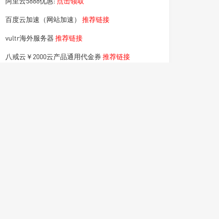
阿里云5888优惠:
点击领取
百度云加速（网站加速）
推荐链接
vultr海外服务器
推荐链接
八戒云￥2000云产品通用代金券
推荐链接
景安服务器
推荐链接
海外主机
推荐链接
宝塔服务器面板￥3188礼包
推荐链接
七牛云，乐享千元好礼
推荐链接
西部数码，
推荐链接
滴滴云，
推荐链接
腾讯云续费客户，
推荐链接
国外短信验证码，
推荐链接