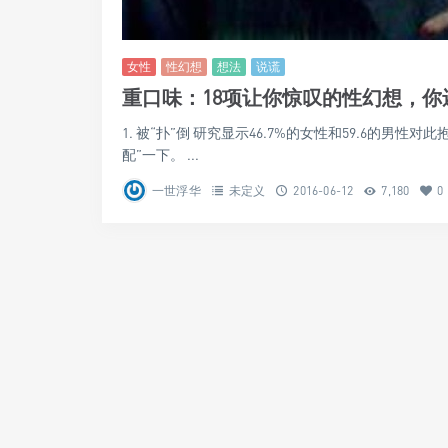
女性
性幻想
想法
说谎
重口味：18项让你惊叹的性幻想，
1. 被“扑”倒 研究显示46.7%的女性和59.6的
配”一下。 ...
一世浮华
未定义
2016-06-12
7,180
0