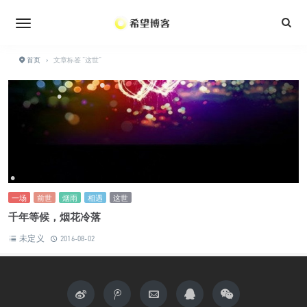
•
•
•
•
•
•
•
首页
›
文章标签 "这世"
•
•
•
•
•
•
一场
前世
烟雨
相遇
这世
•
千年等候，烟花冷落
未定义
2016-08-02