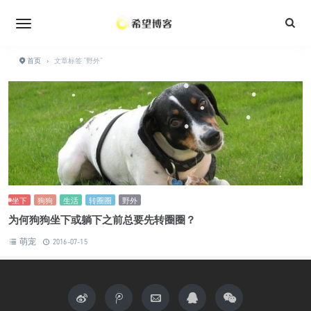
•
•
•
•
首页
›
文章标签 "野外"
•
•
•
•
•
•
•
•
•
•
•
•
坐下
狗狗
生活
转圈圈
野外
•
•
为何狗狗坐下或躺下之前总要先转圈圈？
萌宠
2016-07-15