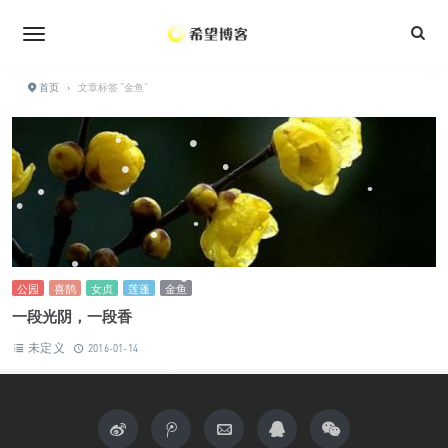
•
•
•
•
•
•
•
首页
›
文章标签 "金鱼"
•
•
•
•
•
•
•
•
•
•
•
•
•
•
公园
喜鹊
女贞
莲蓬
金鱼
•
一段光阴，一段香
未定义
2016-01-14
•