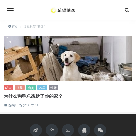
•
•
•
•
•
•
•
首页
›
文章标签 "长牙"
•
•
•
•
•
幼犬
汪星
狗狗
蓝星
长牙
为什么狗狗总想拆了你的家？
萌宠
2016-07-15