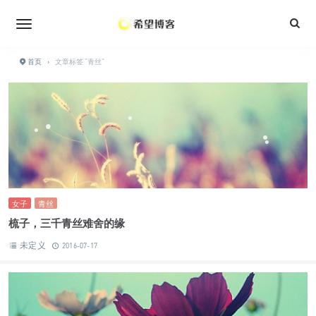
•
•
•
•
•
•
•
首页
›
文章标签 "青丝"
•
•
•
•
•
•
•
•
•
•
女子
青丝
梳子，三千青丝难舍的缘
未定义
2016-07-17