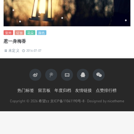
•
•
•
•
•
•
室外
绽放
花朵
颜色
惹一身梅香
未定义
2016-07-07
热门标签
留言板
年度归档
友情链接
点赞排行榜
Copyright © 2026
希望zz
京ICP备11041190号-8
· Designed by
nicetheme