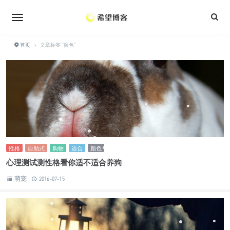
•
•
•
•
•
•
首页
›
文章标签 "颜色"
•
•
•
•
•
•
•
•
•
性格
自助式
购物
适合
颜色
•
心理测试测性格看你适不适合养狗
萌宠
2016-07-15
•
•
•
•