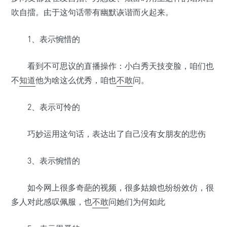
•
吹自擂。由于这句话带有幽默诙谐而火起来。
•
1、表示惋惜的
•
•
看到不可思议的直播操作：小白秀天技变脸，咱们也
不
知道
他为啥这么优秀，咱也
不敢
问。
•
•
2、表示可怜的
•
巧妙运用这句话，表达出了自己没有女朋友的悲伤
3、表示惋惜的
如今网上很多奇葩的视频，很多姑娘也纷纷效仿，很
多人对此感叹佩服，也
不敢
问她们为何如此