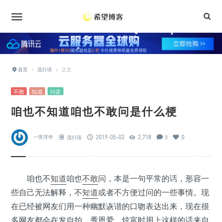
•
•
•
•
•
•
•
•
•
•
首页
›
流行语
›
正文
•
•
不敢
知道
问是
•
•
•
咱也不知道咱也不敢问是什么梗
•
•
•
•
•
2019-05-02
2,718
0
一世浮华
流行语
0
•
•
•
咱也不
知道
咱也
不敢
问，本是一句平常的话，形容一
•
些自己无法解释，不
知道
或者不方便过问的一些事情。现
•
在已经被网友们用一种幽默诙谐的口吻表达出来，现在很
•
多网友都会在发自拍、秀恩爱、炫富时用上这样的话来自