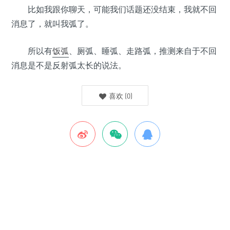
•
比如我跟你聊天，可能我们话题还没结束，我就不回
消息了，就叫我弧了。
•
所以有
饭弧
、厕弧、睡弧、走路弧，推测来自于不回
•
消息是不是反射弧太长的说法。
喜欢
(
0
)