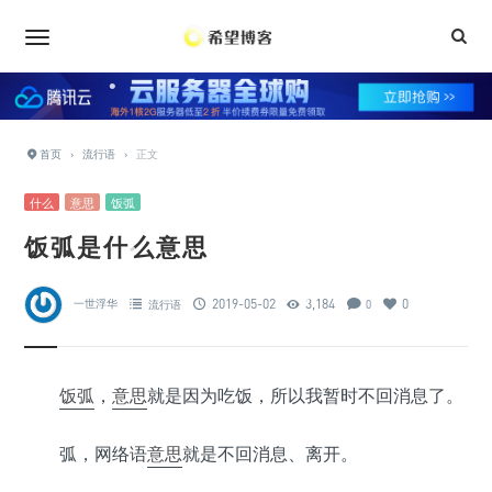
•
•
•
•
•
•
•
•
•
•
•
•
•
首页
›
流行语
›
正文
•
•
什么
意思
饭弧
•
饭弧是什么意思
•
•
•
2019-05-02
3,184
0
一世浮华
流行语
0
•
•
•
•
•
•
•
•
饭弧
，
意思
就是因为吃饭，所以我暂时不回消息了。
•
弧，网络语
意思
就是不回消息、离开。
•