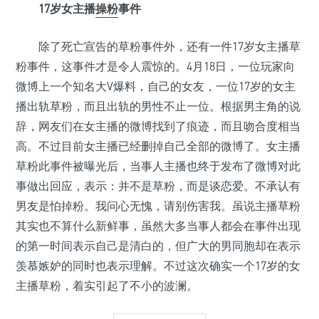
17岁女主播
操粉
事件
除了死亡宣告的草粉事件外，还有一件17岁女主播草
粉事件，这事件才是令人震惊的。4月18日，一位玩家向
微博上一个知名大V爆料，自己的女友，一位17岁的女主
播出轨草粉，而且出轨的男性不止一位。根据男主角的说
辞，网友们在女主播的微博找到了痕迹，而且吻合度相当
高。不过目前女主播已经删掉自己全部的微博了。女主播
草粉此事件被曝光后，当事人主播也终于发布了微博对此
事做出回应，表示：并不是草粉，而是谈恋爱。不承认有
男友是怕掉粉。我问心无愧，请别伤害我。虽说主播草粉
其实也不算什么新鲜事，虽然大多当事人都会在事件出现
的第一时间表示自己是清白的，但广大的男同胞却在表示
羡慕嫉妒的同时也表示理解。不过这次确实一个17岁的女
主播草粉，着实引起了不小的波澜。