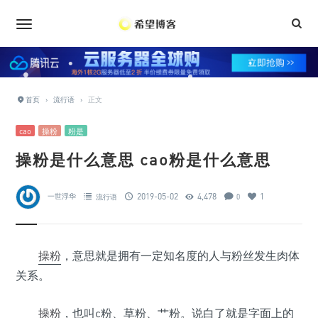
•
•
•
•
•
•
•
•
•
首页
›
流行语
›
正文
•
•
cao
操粉
粉是
•
操粉是什么意思 cao粉是什么意思
•
2019-05-02
4,478
1
一世浮华
流行语
0
操粉
，意思就是拥有一定知名度的人与粉丝发生肉体
关系。
操粉
，也叫c粉、草粉、艹粉。说白了就是字面上的