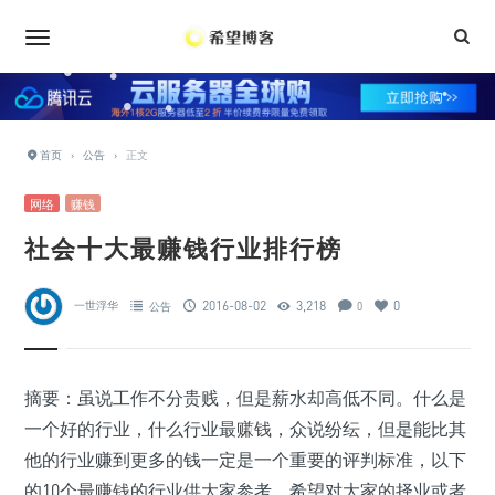
•
•
•
•
•
首页
›
公告
›
正文
•
•
•
•
网络
赚钱
•
•
社会十大最赚钱行业排行榜
•
•
•
2016-08-02
3,218
0
一世浮华
公告
0
•
•
•
•
•
摘要：虽说工作不分贵贱，但是薪水却高低不同。什么是
•
•
一个好的行业，什么行业最
赚钱
，众说纷纭，但是能比其
他的行业赚到更多的钱一定是一个重要的评判标准，以下
•
•
的10个最
赚钱
的行业供大家参考，希望对大家的择业或者