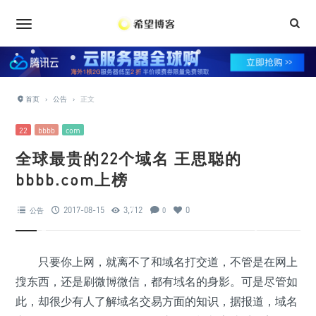
•
•
•
•
•
首页
›
公告
›
正文
•
•
22
bbbb
com
•
•
•
•
•
•
全球最贵的22个域名 王思聪的
•
•
•
bbbb.com上榜
•
•
•
•
2017-08-15
3,712
0
公告
0
•
•
只要你上网，就离不了和域名打交道，不管是在网上
•
•
搜东西，还是刷微博微信，都有域名的身影。可是尽管如
•
•
•
此，却很少有人了解域名交易方面的知识，据报道，域名