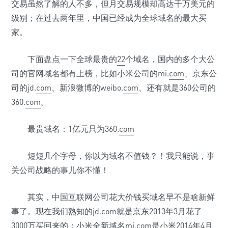
交易虽然了解的人不多，但月交易规模却高达千万美元的
•
•
级别；在过去两年里，中国已经成为全球域名的最大买
•
家。
下面盘点一下全球最贵的
22
个域名，国内的多个大公
司的官网域名都有上榜，比如小米公司的mi.
com
、京东公
•
司的jd.
com
、新浪微博的weibo.
com
、还有就是360公司的
360.
com
。
最贵域名：1亿元只为360.
com
•
短短几个字母，你以为域名不值钱？！我只能说，事
关公司战略的事儿你不懂！
其实，中国互联网公司花大价钱买域名早不是啥新鲜
事了。现在我们熟知的jd.com就是京东2013年3月花了
3000万买回来的；小米全新域名mi.com是小米2014年4月