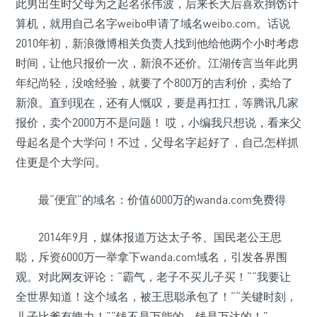
此男出生时父母为之起名张伟波，后来长大后喜欢捯饬计
算机，就用自己名字weibo申请了域名weibo.com。话说
2010年初，新浪微博相关负责人找到他给他两个小时考虑
时间，让他只报价一次，新浪不还价。江湖传言当年此男
年纪尚轻，没啥经验，就要了个800万的吉利价，卖给了
新浪。直到现在，还有人慨叹，要是再扛扛，等腾讯几家
报价，卖个2000万不是问题！ 哎，小编我只想说，看来父
母起名是个大学问！不过，父母名字起好了，自己怎样抓
住更是个大学问。
最“便宜”的域名：价值6000万的wanda.com免费得
2014年9月，媒体报道万达太子爷、国民老公王思
聪，斥资6000万一举拿下wanda.com域名，引发各界围
观。对此网友评论：“霸气，老子不买儿子买！”“我要让
全世界知道！这个域名，被王思聪承包了！”“关键时刻，
儿子比爹有魄力！”“钱不是万能的，钱是万达的！”