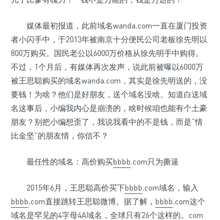
媒体最初报道，此前域名wanda.com一直在厦门投资
者小闪手中，于2013年被南京十分便民公司老板徐先明以
800万购买。国民老公以6000万价格从徐先明手中购得。
不过，1个月后，有媒体再次发声，说此前被曝以6000万
被王思聪购买的域名wanda.com，其实是徐先明送的，没
要钱！为啥？他们是好朋友，送个域名没啥。知道白送域
名这事后，小编我内心是崩溃的，啥时候咱也能有个土豪
朋友？别把小编想歪了，我说我看中的不是钱，而是“情
比金坚”的朋友情，你信不？
最任性的域名：高价购买
bbbb
.com只为撕逼
2015年6月，王思聪高价买下
bbbb
.com域名，输入
bbbb
.com直接跳转王思聪微博。据了解，
bbbb
.com这个
域名是罕见的4字母4A域名，全球只有26个这样的。com