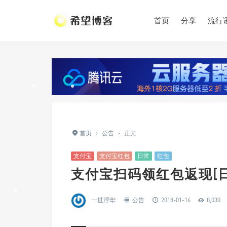
首页
分享
流行
•
•
•
•
•
首页
›
公告
›
正文
•
支付宝
支付宝红包
日常
红包
支付宝扫码领红包返现[日
一世浮华
公告
2018-01-16
8,030