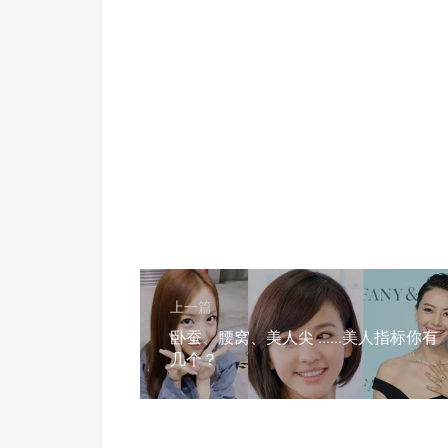
上一篇
卧蚕、腰窝、美人尖 ……美人指标你有
几个？