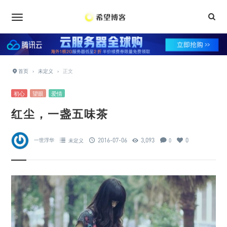
•
•
•
•
•
首页
›
未定义
›
正文
•
•
•
•
初心
望眼
爱情
•
•
•
红尘，一盏五味茶
•
2016-07-06
3,093
0
一世浮华
未定义
0
•
•