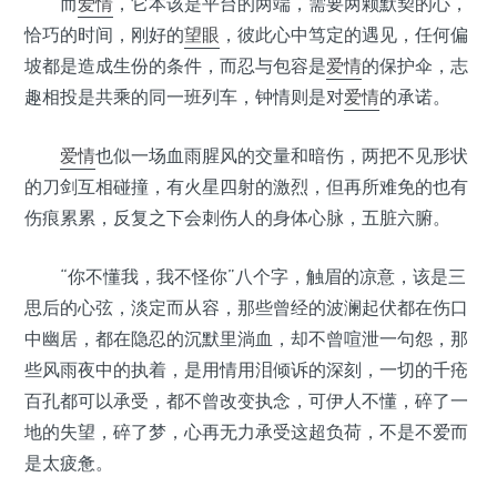
而
爱情
，它本该是平台的两端，需要两颗默契的心，
恰巧的时间，刚好的
望眼
，彼此心中笃定的遇见，任何偏
坡都是造成生份的条件，而忍与包容是
爱情
的保护伞，志
趣相投是共乘的同一班列车，钟情则是对
爱情
的承诺。
爱情
也似一场血雨腥风的交量和暗伤，两把不见形状
的刀剑互相碰撞，有火星四射的激烈，但再所难免的也有
伤痕累累，反复之下会刺伤人的身体心脉，五脏六腑。
“你不懂我，我不怪你”八个字，触眉的凉意，该是三
思后的心弦，淡定而从容，那些曾经的波澜起伏都在伤口
中幽居，都在隐忍的沉默里淌血，却不曾喧泄一句怨，那
些风雨夜中的执着，是用情用泪倾诉的深刻，一切的千疮
百孔都可以承受，都不曾改变执念，可伊人不懂，碎了一
地的失望，碎了梦，心再无力承受这超负荷，不是不爱而
是太疲惫。