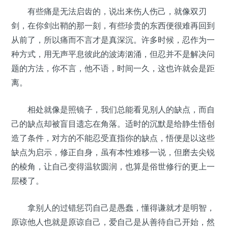
有些痛是无法启齿的，说出来伤人伤己，就像双刃
剑，在你剑出鞘的那一刻，有些珍贵的东西便很难再回到
从前了，所以痛而不言才是真深沉。许多时候，忍作为一
种方式，用无声平息彼此的波涛汹涌，但忍并不是解决问
题的方法，你不言，他不语，时间一久，这也许就会是距
离。
相处就像是照镜子，我们总能看见别人的缺点，而自
己的缺点却被盲目遗忘在角落。适时的沉默是给静生悟创
造了条件，对方的不能忍受直指你的缺点，悟便是以这些
缺点为启示，修正自身，虽有本性难移一说，但磨去尖锐
的棱角，让自己变得温软圆润，也算是俗世修行的更上一
层楼了。
拿别人的过错惩罚自己是愚蠢，懂得谦就才是明智，
原谅他人也就是原谅自己，爱自己是从善待自己开始，然