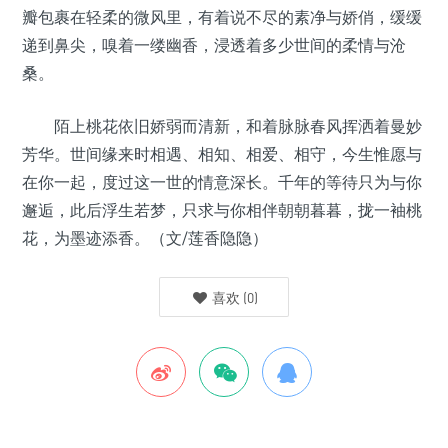
瓣包裹在轻柔的微风里，有着说不尽的素净与娇俏，缓缓
递到鼻尖，嗅着一缕幽香，浸透着多少世间的柔情与沧
桑。
陌上桃花依旧娇弱而清新，和着脉脉春风挥洒着曼妙
芳华。世间缘来时相遇、相知、相爱、相守，今生惟愿与
在你一起，度过这一世的情意深长。千年的等待只为与你
邂逅，此后浮生若梦，只求与你相伴朝朝暮暮，拢一袖桃
花，为墨迹添香。（文/莲香隐隐）
喜欢
(
0
)