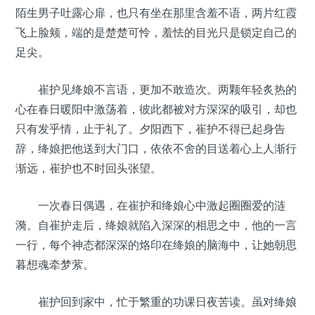
陌生男子吐露心扉，也只有坐在那里含羞不语，两片红霞
飞上脸颊，端的是楚楚可怜，羞怯的目光只是锁定自己的
足尖。
崔护见绛娘不言语，更加不敢造次。两颗年轻炙热的
心在春日暖阳中激荡着，彼此都被对方深深的吸引，却也
只有发乎情，止于礼了。夕阳西下，崔护不得已起身告
辞，绛娘把他送到大门口，依依不舍的目送着心上人渐行
渐远，崔护也不时回头张望。
一次春日偶遇，在崔护和绛娘心中激起圈圈爱的涟
漪。自崔护走后，绛娘就陷入深深的相思之中，他的一言
一行，每个神态都深深的烙印在绛娘的脑海中，让她朝思
暮想魂牵梦萦。
崔护回到家中，忙于繁重的功课日夜苦读。虽对绛娘