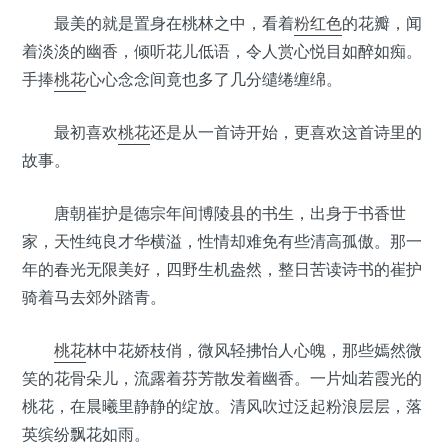
最美的就是置身在桃林之中，看着
粉红色
的花瓣，闻
着淡淡的幽香，倾听花儿低语，令人赏心悦目如醉如痴。
手捧
桃花
心心念念间竟也多了几分缱绻缠绵。
最初喜欢
桃花
还是从一首诗开始，更喜欢这首诗里的
故事。
唐朝崔护是德宗年间博陵县的书生，出身于书香世
家，天性纯良才华横溢，性情却难免有些清高孤傲。那一
年的春光无限美好，四野生机盎然，整日苦读诗书的崔护
骑着马去郊外踏青。
桃花
林中花娇枝俏，微风轻拂怡人心魄，那些嫣然微
笑的花骨朵儿，流露着芬芳散发着幽香。一片灿若霞光的
桃花，在晨曦里静静的绽放。清风吹过泛起粉浪层层，落
英缤纷飘花如雨。