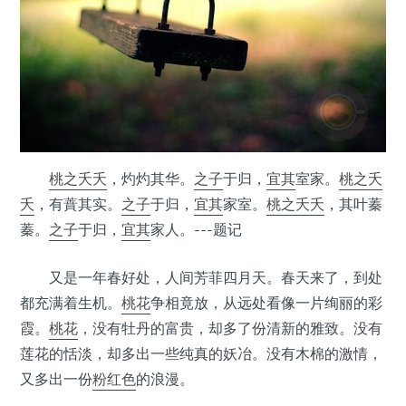
桃之夭夭
，灼灼其华。
之子
于归，
宜其
室家。
桃之夭
夭
，有蕡其实。
之子
于归，
宜其
家室。
桃之夭夭
，其叶蓁
蓁。
之子
于归，
宜其
家人。---题记
又是一年春好处，人间芳菲四月天。春天来了，到处
都充满着生机。
桃花
争相竟放，从远处看像一片绚丽的彩
霞。
桃花
，没有牡丹的富贵，却多了份清新的雅致。没有
莲花的恬淡，却多出一些纯真的妖冶。没有木棉的激情，
又多出一份
粉红色
的浪漫。