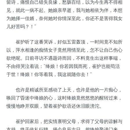
留诗，痛恨自己错失良缘，愁肠百结，以为今生再不得相
见，就此一病不起。她娘亲早逝，我与她相依为伴，本想
为她择一佳婿，奈何她对你情深至此，你还不是害得我女
儿好苦吗？！”
崔护听了这番哭诉，好似五雷轰顶，一时间竟不知所
以，萍水相逢的痴情女子竟然用情至此，怎不让自己伤心
欲绝呢。日前寻访不遇题诗而回，不料竟生出这样事端，
不由得哭泣着说：“绛娘！你若因我而死，崔护岂能苟活
于世！绛娘！你等着我，我这就随你去！”
也许是精诚所至感动了上天，也许是他的一片痴心，
唤回了昏迷中绛娘的心，这时绛娘竟然悠悠的醒转过来，
慢慢地睁开双眼，望着崔护欲语还休泪眼滂沱。
崔护回家后，把实情禀明父母，求得了父母的谅解与
支持，终于依礼行聘，择个良辰吉日，把绛娘娶进门来，