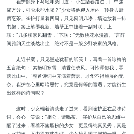
崔护翻身下马轻叩柴门道：“小生踏春路过，口中焦
渴万分，可否求些水喝？”少女将他迎入屋内，转身去厨
房烹茶。崔护打量着四周，只见窗明几净，墙边放着一排
书架，案上笔墨犹新。墙壁正中挂着一副对联，上
联：“几多柳絮风翻雪，”下联：“无数桃花水漫霞。”言辞
间雅韵天生淡然出尘，绝对不是一般乡野农家的风格。
走近书案，只见墨迹犹新的纸笺上，写着一首咏梅的
五言绝句：“素艳明寒雪，清香任晓风。可怜浑似我，零
落此山中。”整首诗词中充满着萧瑟、才华不得施展的无
奈。崔护在心里暗暗思忖，究竟是何等的遭遇，才能衍生
出这样的诗句呢？
这时，少女端着清茶走了过来，看到崔护正在品味诗
词，会心一笑说：“相公，请喝茶。”崔护从自己的思维中
醒了过来，看着不施脂粉的少女，更显得纯真灵秀，真是
人比花娇，不由得有些发愣。少女抬头望了崔护一眼，点