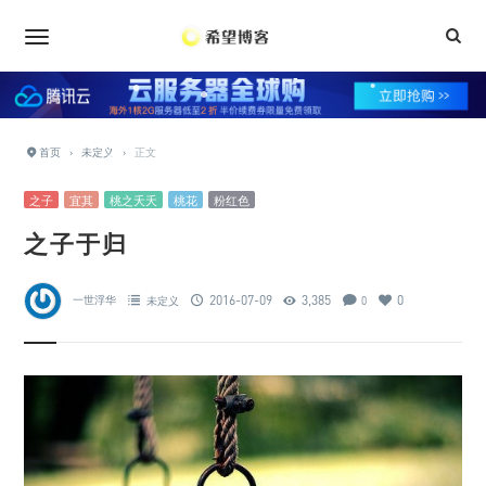
•
•
•
•
•
•
首页
›
未定义
›
正文
•
之子
宜其
桃之夭夭
桃花
粉红色
之子于归
2016-07-09
3,385
0
一世浮华
未定义
0