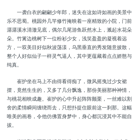
一袭白衣的翩翩少年郎，迷失在这如诗如画的美景中
乐不思蜀。桃园外几竿修竹掩映着一座精致的小院，门前
潺潺溪水清澈见底，偶尔几尾游鱼跃然水上，溅起水花朵
朵。竹篱边桃树下一位粉衫少女，浅笑盈盈的凝视着远
方，一双美目好似秋波荡漾，乌黑垂直的秀发随意披散，
整个人好似仙子一样灵气逼人，其中更蕴藏着点点娇憨与
纯真。
崔护坐在马上不由得看得痴了，微风摇曳过少女裙
摆，竟然生生的，又多了几分飘逸，那份美丽那种神情，
与桃花相映成趣。崔护的心中升起阵阵颤栗，一丝难以割
舍的柔情瞬间缠绕而去，只想扑捉住眼前这一刹那。这幅
唯美的画卷，令他仿佛置身梦中，身心都沉浸其中不能自
拔。