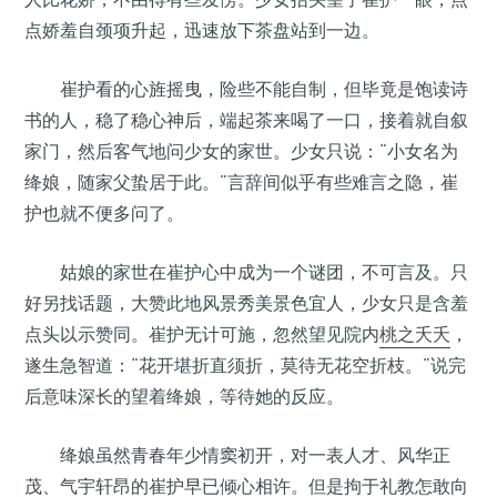
点娇羞自颈项升起，迅速放下茶盘站到一边。
崔护看的心旌摇曳，险些不能自制，但毕竟是饱读诗
书的人，稳了稳心神后，端起茶来喝了一口，接着就自叙
家门，然后客气地问少女的家世。少女只说：“小女名为
绛娘，随家父蛰居于此。”言辞间似乎有些难言之隐，崔
护也就不便多问了。
姑娘的家世在崔护心中成为一个谜团，不可言及。只
好另找话题，大赞此地风景秀美景色宜人，少女只是含羞
点头以示赞同。崔护无计可施，忽然望见院内
桃之夭夭
，
遂生急智道：“花开堪折直须折，莫待无花空折枝。”说完
后意味深长的望着绛娘，等待她的反应。
绛娘虽然青春年少情窦初开，对一表人才、风华正
茂、气宇轩昂的崔护早已倾心相许。但是拘于礼教怎敢向