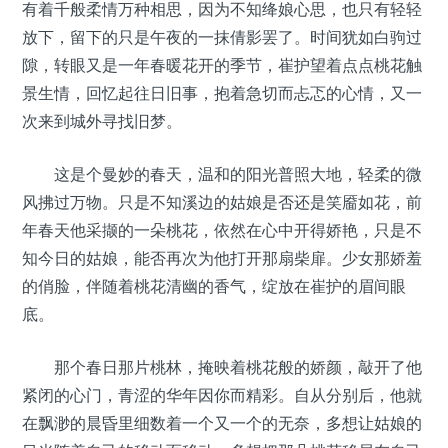
有着千般柔情万种相思，因为不知绛娘心思，也只有轻轻
放下，留下的只是午夜的一抹倩影罢了。时间犹如白驹过
隙，转眼又是一年春暖花开的季节，崔护望着点点桃花触
景生情，回忆起往日旧事，抱着急切而忐忑的心情，又一
次来到城外寻找旧梦。
这是个曼妙的春天，温和的阳光普照大地，轻柔的微
风拂过万物。只是不知溪边的姑娘是否还是笑靥如花，前
年春天他采撷的一朵桃花，依然在心中开得娇艳，只是不
知今日的姑娘，能否再次为他打开那扇柴扉。少女那娇羞
的俏脸，伴随着桃花清幽的香气，绽放在崔护的眉间眼
底。
那个春日那片桃林，掩映着桃花般的娇颜，敲开了他
紧闭的心门，青涩的华年因你而精彩。自从分别后，他就
在飘渺的晨昏里细数着一个又一个的无奈，多想让姑娘的