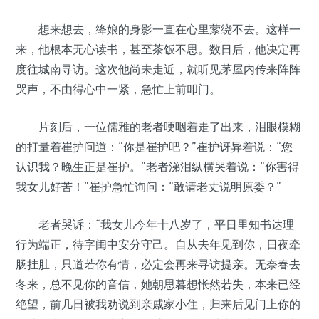
想来想去，绛娘的身影一直在心里萦绕不去。这样一
来，他根本无心读书，甚至茶饭不思。数日后，他决定再
度往城南寻访。这次他尚未走近，就听见茅屋内传来阵阵
哭声，不由得心中一紧，急忙上前叩门。
片刻后，一位儒雅的老者哽咽着走了出来，泪眼模糊
的打量着崔护问道：“你是崔护吧？”崔护讶异着说：“您
认识我？晚生正是崔护。”老者涕泪纵横哭着说：“你害得
我女儿好苦！”崔护急忙询问：“敢请老丈说明原委？”
老者哭诉：“我女儿今年十八岁了，平日里知书达理
行为端正，待字闺中安分守己。自从去年见到你，日夜牵
肠挂肚，只道若你有情，必定会再来寻访提亲。无奈春去
冬来，总不见你的音信，她朝思暮想怅然若失，本来已经
绝望，前几日被我劝说到亲戚家小住，归来后见门上你的