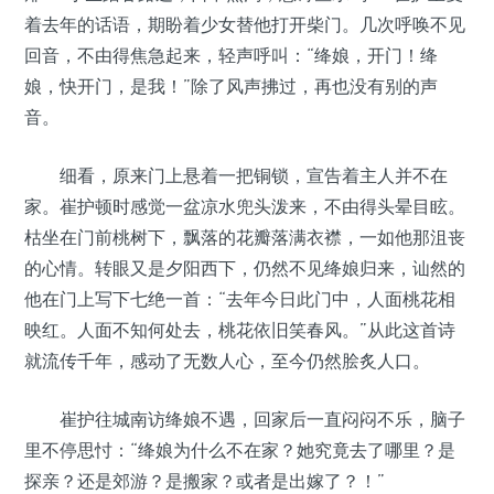
着去年的话语，期盼着少女替他打开柴门。几次呼唤不见
回音，不由得焦急起来，轻声呼叫：“绛娘，开门！绛
娘，快开门，是我！”除了风声拂过，再也没有别的声
音。
细看，原来门上悬着一把铜锁，宣告着主人并不在
家。崔护顿时感觉一盆凉水兜头泼来，不由得头晕目眩。
枯坐在门前桃树下，飘落的花瓣落满衣襟，一如他那沮丧
的心情。转眼又是夕阳西下，仍然不见绛娘归来，讪然的
他在门上写下七绝一首：“去年今日此门中，人面桃花相
映红。人面不知何处去，桃花依旧笑春风。”从此这首诗
就流传千年，感动了无数人心，至今仍然脍炙人口。
崔护往城南访绛娘不遇，回家后一直闷闷不乐，脑子
里不停思忖：“绛娘为什么不在家？她究竟去了哪里？是
探亲？还是郊游？是搬家？或者是出嫁了？！”