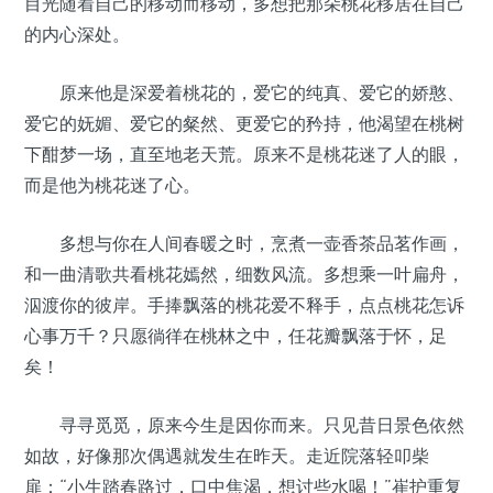
目光随着自己的移动而移动，多想把那朵桃花移居在自己
的内心深处。
原来他是深爱着桃花的，爱它的纯真、爱它的娇憨、
爱它的妩媚、爱它的粲然、更爱它的矜持，他渴望在桃树
下酣梦一场，直至地老天荒。原来不是桃花迷了人的眼，
而是他为桃花迷了心。
多想与你在人间春暖之时，烹煮一壶香茶品茗作画，
和一曲清歌共看桃花嫣然，细数风流。多想乘一叶扁舟，
泅渡你的彼岸。手捧飘落的桃花爱不释手，点点桃花怎诉
心事万千？只愿徜徉在桃林之中，任花瓣飘落于怀，足
矣！
寻寻觅觅，原来今生是因你而来。只见昔日景色依然
如故，好像那次偶遇就发生在昨天。走近院落轻叩柴
扉：“小生踏春路过，口中焦渴，想讨些水喝！”崔护重复