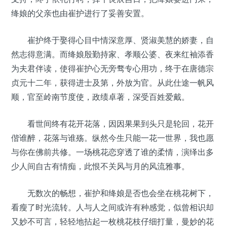
绛娘的父亲也由崔护进行了妥善安置。
崔护终于娶得心目中情深意厚、贤淑美慧的娇妻，自
然志得意满。而绛娘殷勤持家、孝顺公婆、夜来红袖添香
为夫君伴读，使得崔护心无旁骛专心用功，终于在唐德宗
贞元十二年，获得进士及第，外放为官。从此仕途一帆风
顺，官至岭南节度使，政绩卓著，深受百姓爱戴。
看世间终有花开花落，因因果果到头只是轮回，花开
偕谁醉，花落与谁殇。纵然今生只能一花一世界，我也愿
与你在佛前共修。一场桃花恋穿透了谁的柔情，演绎出多
少人间自古有情痴，此恨不关风与月的风流雅事。
无数次的畅想，崔护和绛娘是否也会坐在桃花树下，
看瘦了时光流转。人与人之间或许有种感觉，似曾相识却
又妙不可言，轻轻地拈起一枚桃花枝仔细打量，曼妙的花