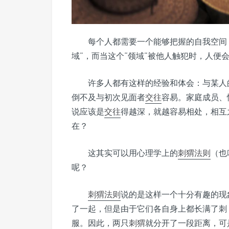
每个人都需要一个能够把握的自我空间
域”，而当这个“领域”被他人触犯时，人便
许多人都有这样的经验和体会：与某人
倒不及与初次见面者
交往
容易。家庭成员、
说应该是
交往
得越深，就越容易相处，相互
在？
这其实可以用心理学上的
刺猬
法则
（也
呢？
刺猬
法则
说的是这样一个十分有趣的现
了一起，但是由于它们各自身上都长满了刺
服。因此，两只
刺猬
就分开了一段距离，可