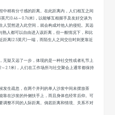
程中稍有分寸感的距离。在此距离内，人们相互之间
英尺(0.46～0.76米)，以能够互相握手及友好交谈为
生人贸然进入此空间，就会构成对他人的侵犯。其远
。所有朋友与熟人都可以自由进入该距离，但一般情况下，和比
距离(2.5英尺)一端，而陌生人之间交往时则更靠近
，无疑又远了一步，体现的是一种社交性或者礼节上
.2～2.1米)，人们在工作场所与社交聚会上通常都保持
候发生疏忽，在两个并列的单人沙发中间未摆放茶
能靠在沙发的外侧扶手上，而且身体也经常后仰。可
要调整不同的人际距离。倘若距离和情境、关系不对