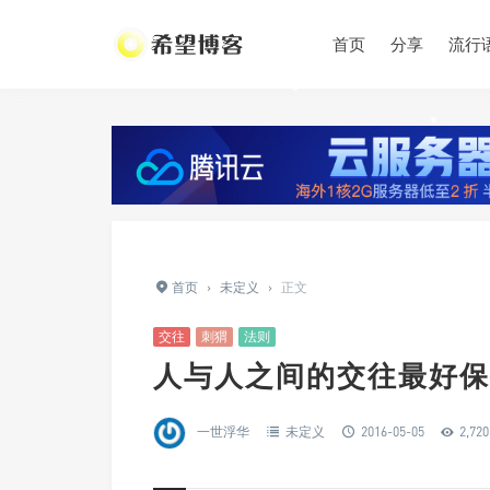
•
•
首页
分享
流行
•
首页
›
未定义
›
正文
交往
刺猬
法则
人与人之间的交往最好保
一世浮华
未定义
2016-05-05
2,720