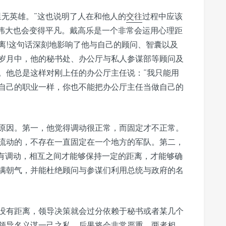
里无英雄。”这也说明了人在和他人的
交往
过程中应该
伟大也会变得平凡。戴高乐是一个非常会运用心理距
离!这句话深刻地影响了他与自己的顾问、智囊以及
年岁月中，他的秘书处、办公厅与私人参谋部等顾问及
。他总是这样对刚上任的办公厅主任说：“我只能用
自己的职业一样，你也不能把办公厅主任当做自己的
原因。第一，他觉得调动很正常，而固定才不正常。
流动的，不存在一直固定在一个地方的军队。第二，
惟有调动，相互之间才能够保持一定的距离，才能够确
满朝气，并能杜绝顾问与参谋们利用总统与政府的名
没有距离，领导决策就会过分依赖于秘书或者某几个
领导名义谋一己之私，后果将会非常严重。两者相