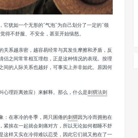
，它犹如一个无形的“气泡”为自己划分了一定的“领
会觉得不舒服、不安全，甚至开始恼怒。
的关系越亲密，越容易经常与其发生摩擦和矛盾，反
情侣之间常常相互埋怨，正是这种情况的表现。按理
之间的人际关系也越好，可事实上并非如此。原因何
叫心理距离效应）来解释。那么，什么是
刺猬
法则
象：在寒冷的冬季，两只困倦的
刺猬
因为冷而拥抱在
，紧挨在一起就会刺痛对方，所以无论如何都睡不舒
是这样又实在冷得难以忍受，因此它们就又抱在了一