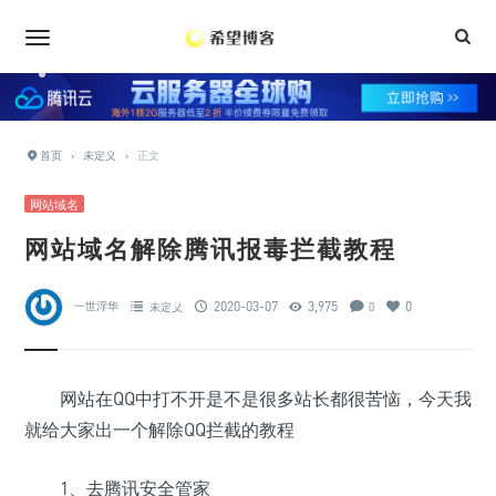
•
•
•
•
•
•
•
•
•
•
首页
›
未定义
›
正文
•
•
•
•
网站域名
•
网站域名解除腾讯报毒拦截教程
•
2020-03-07
3,975
0
一世浮华
未定义
0
•
•
网站在QQ中打不开是不是很多站长都很苦恼，今天我
就给大家出一个解除QQ拦截的教程
1、去腾讯安全管家