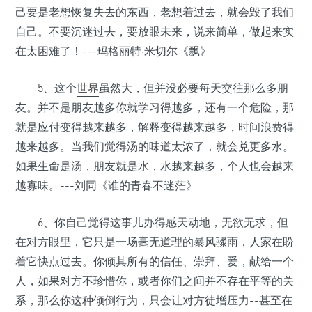
己要是老想恢复失去的东西，老想着过去，就会毁了我们
自己。不要沉迷过去，要放眼未来，说来简单，做起来实
在太困难了！---玛格丽特·米切尔《飘》
5、这个
世界
虽然大，但并没必要每天交往那么多朋
友。并不是朋友越多你就学习得越多，还有一个危险，那
就是应付变得越来越多，解释变得越来越多，时间浪费得
越来越多。当我们觉得汤的味道太浓了，就会兑更多水。
如果生命是汤，朋友就是水，水越来越多，个人也会越来
越寡味。---刘同《谁的青春不迷茫》
6、你自己觉得这事儿办得感天动地，无欲无求，但
在对方眼里，它只是一场毫无道理的暴风骤雨，人家在盼
着它快点过去。你倾其所有的信任、崇拜、爱，献给一个
人，如果对方不珍惜你，或者你们之间并不存在平等的关
系，那么你这种倾倒行为，只会让对方徒增压力--甚至在