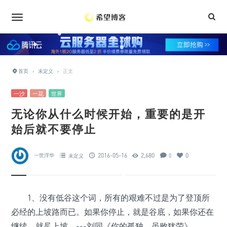
•
•
•
•
•
•
•
•
•
•
•
•
•
•
•
首页
›
未定义
›
正文
•
•
•
一沙
一花
世界
无论你从什么时候开始，重要的是开
•
始后就不要停止
•
•
•
•
2016-05-16
2,680
0
一世浮华
未定义
0
•
•
•
•
1、没有低谷这个词，所有的艰难不过是为了登顶所
•
必经的上坡路而已。如果你停止，就是谷底，如果你还在
继续，就是上坡。---刘同《你的孤独，虽败犹荣》