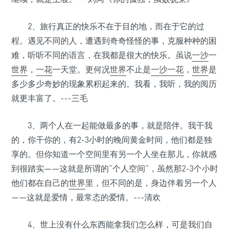
•
•
•
•
2、旅行真正的快乐不在于目的地，而在于它的过
•
程。遇见不同的人，遭遇到奇奇怪怪的事，克服种种的困
难，听听不同的语言，在我都是很大的快乐。虽说
一沙
一
•
世界
，
一花
一天堂。更何况
世界
不止是
一沙
一花
，
世界
是
多少多少奇妙的现象累积起来的。我看，我听，我的阅历
就更丰富了。---三毛
3、两个人在一起能做最多的事，就是陪伴。我干我
的，你干你的，有2-3小时的晚间黄金时间，他们都是独
享的。但你知道一个空间里有另一个人坐在那儿，你就感
到很踏实——这就是所谓的“个人空间”，虽然那2-3个小时
他们都在自己的
世界
里，但不同的是，身边伴着另一个人
——这就是爱情，最常态的爱情。---清欢
4、世上没有什么东西能拿我们怎么样，可是我们自