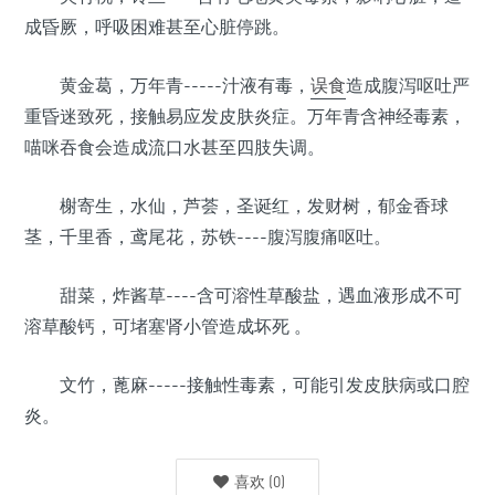
成昏厥，呼吸困难甚至心脏停跳。
黄金葛，万年青-----汁液有毒，
误食
造成腹泻呕吐严
重昏迷致死，接触易应发皮肤炎症。万年青含神经毒素，
喵咪吞食会造成流口水甚至四肢失调。
榭寄生，水仙，芦荟，圣诞红，发财树，郁金香球
茎，千里香，鸢尾花，苏铁----腹泻腹痛呕吐。
甜菜，炸酱草----含可溶性草酸盐，遇血液形成不可
溶草酸钙，可堵塞肾小管造成坏死 。
文竹，蓖麻-----接触性毒素，可能引发皮肤病或口腔
炎。
喜欢
(
0
)