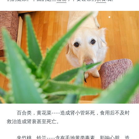
•
•
•
•
•
百合类，黄花菜----造成肾小管坏死，食用后不及时
救治造成肾衰甚至死亡。
夹竹桃，铃兰----含有毛地黄类毒素，影响心脏，造