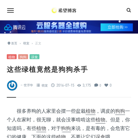
•
•
•
•
首页
›
萌宠
›
正文
•
•
植物
狗狗
误食
•
•
•
•
•
这些绿植竟然是狗狗杀手
•
•
2016-07-15
3,175
0
一世浮华
萌宠
0
•
•
•
很多养狗的人家里会摆一些盆栽
植物
，调皮的
狗狗
一
•
•
个人在家时，很无聊，就会没事啃啃这些
植物
。但是，你
•
•
知道吗，有些
植物
，对于
狗狗
来说，是有毒的，会危害它
•
们的健康。下面的这些
植物
，不要让它们
误食
哦。