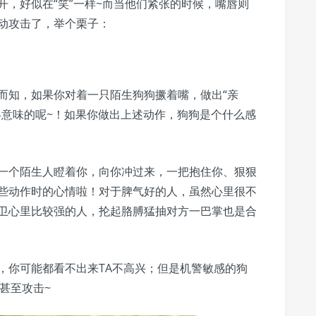
，好似在“笑”一样~而当他们紧张的时候，嘴唇则
动攻击了，举个栗子：
而知，如果你对着一只陌生狗狗撅着嘴，做出“亲
略意味的呢~！如果你做出上述动作，狗狗是个什么感
一个陌生人瞪着你，向你冲过来，一把抱住你、狠狠
些动作时的心情啦！对于脾气好的人，虽然心里很不
卫心里比较强的人，抡起胳膊猛抽对方一巴掌也是合
，你可能都看不出来TA不高兴；但是机警敏感的狗
甚至攻击~