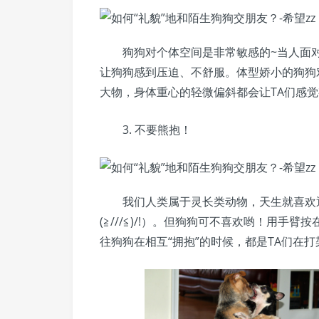
狗狗对个体空间是非常敏感的~当人面
让狗狗感到压迫、不舒服。体型娇小的狗狗
大物，身体重心的轻微偏斜都会让TA们感觉有座
3. 不要熊抱！
我们人类属于灵长类动物，天生就喜欢
(≧///≦)/!）。但狗狗可不喜欢哟！用手
往狗狗在相互“拥抱”的时候，都是TA们在