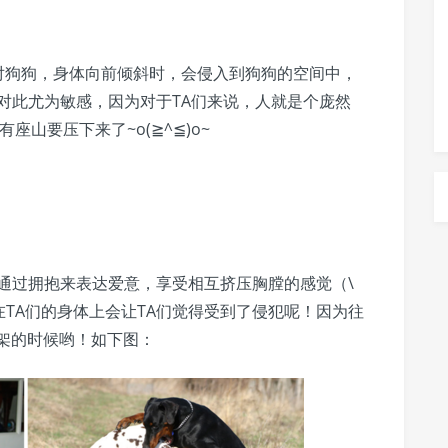
对狗狗，身体向前倾斜时，会侵入到狗狗的空间中，
对此尤为敏感，因为对于TA们来说，人就是个庞然
山要压下来了~o(≧^≦)o~
通过拥抱来表达爱意，享受相互挤压胸膛的感觉（\
臂按在TA们的身体上会让TA们觉得受到了侵犯呢！因为往
打架的时候哟！如下图：