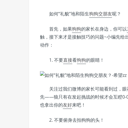
如何“礼貌”地和陌生
狗狗
交朋友
呢？
首先，如果
狗狗
的家长在身边，你可以
触，接下来才是接触技巧的问题~小编先给出
动作：
1. 不要
直接
看
狗狗
的眼睛！
关注过我们微博的家长可能看到过，眼
先——狼只有在发起挑战的时候才会互瞪0-0
也拿出你的
友好
来吧！
2. 不要俯身去拍狗狗的头！