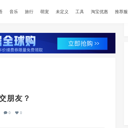
•
•
语
音乐
旅行
萌宠
未定义
工具
淘宝优惠
推荐服
•
•
狗交朋友？
•
•
0
0
•
•
•