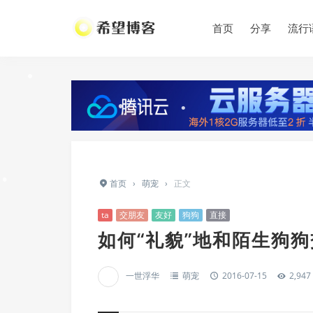
•
首页
分享
流行
•
•
•
首页
›
萌宠
›
正文
•
•
•
ta
交朋友
友好
狗狗
直接
如何“礼貌”地和陌生狗
一世浮华
萌宠
2016-07-15
2,947
•