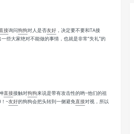
直接
询问
狗狗
对人是否
友好
，决定要不要和TA接
一些大家绝对不能做的事情，也就是非常“失礼”的
神
直接
接触对
狗狗
来说是带有攻击性的哟~他们的祖
！~
友好
的狗狗会把头转到一侧避免
直接
对视，所以