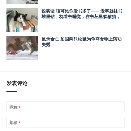
说实话 喵可比你爱书多了—— 没事就往书
堆里钻，枕着书睡觉，在书丛里躲猫猫，
没事再尝尝书页的味道......
鼠为食亡 加国两只松鼠为争夺食物上演功
夫秀
发表评论
昵称
*
邮箱
*