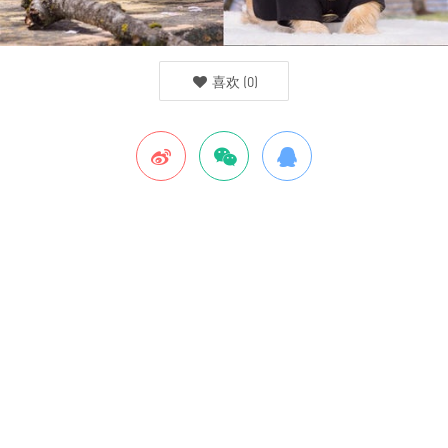
喜欢
(
0
)