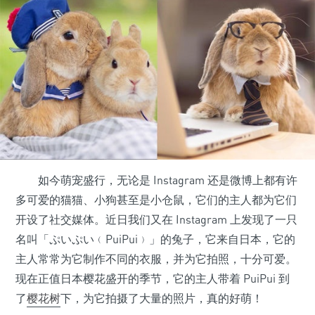
如今萌宠盛行，无论是 Instagram 还是微博上都有许
多可爱的猫猫、小狗甚至是小仓鼠，它们的主人都为它们
开设了社交媒体。近日我们又在 Instagram 上发现了一只
名叫「ぷいぷい﹙PuiPui﹚」的兔子，它来自日本，它的
主人常常为它制作不同的衣服，并为它拍照，十分可爱。
现在正值日本樱花盛开的季节，它的主人带着 PuiPui 到
了
樱花树
下，为它拍摄了大量的照片，真的好萌！