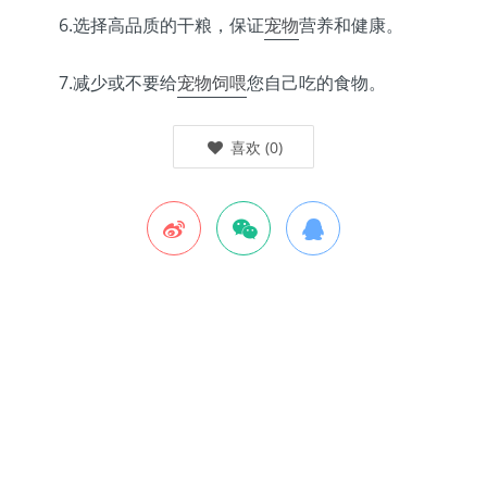
6.选择高品质的干粮，保证
宠物
营养和健康。
7.减少或不要给
宠物
饲喂
您自己吃的食物。
喜欢
(
0
)