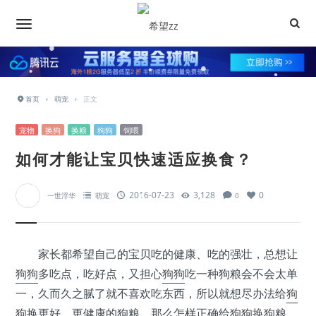
•
•
•
•
•
•
•
•
•
•
•
•
首页
›
萌宠
›
正文
•
宠物
换狗
换粮
狗狗
饲喂
•
•
•
如何才能让宝贝快速适应换食？
•
•
2016-07-23
3,128
0
一世浮华
萌宠
0
•
•
•
家长都希望自己的宝贝吃的健康、吃的强壮，总想让
•
狗狗
多吃点，吃好点，又担心
狗狗
吃一种狗粮会不会太单
•
一，久而久之腻了就不喜欢吃东西，所以就想尽办法给
狗
•
狗
换更好、更健康的狗粮，那么怎样正确给
狗狗
换狗
粮