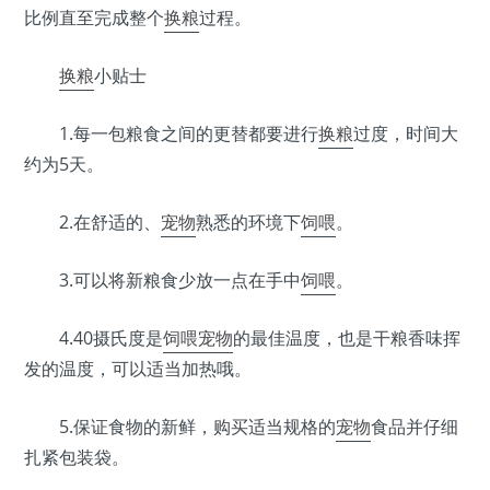
比例直至完成整个
换粮
过程。
换粮
小贴士
1.每一包粮食之间的更替都要进行
换粮
过度，时间大
约为5天。
2.在舒适的、
宠物
熟悉的环境下
饲喂
。
3.可以将新粮食少放一点在手中
饲喂
。
4.40摄氏度是
饲喂
宠物
的最佳温度，也是干粮香味挥
发的温度，可以适当加热哦。
5.保证食物的新鲜，购买适当规格的
宠物
食品并仔细
扎紧包装袋。