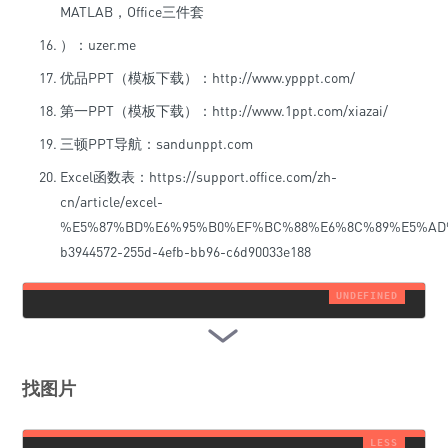
MATLAB，Office三件套
）：uzer.me
优品PPT（模板下载）：http://www.ypppt.com/
第一PPT（模板下载）：http://www.1ppt.com/xiazai/
三顿PPT导航：sandunppt.com
Excel函数表：https://support.office.com/zh-
cn/article/excel-
%E5%87%BD%E6%95%B0%EF%BC%88%E6%8C%89%E5%AD
b3944572-255d-4efb-bb96-c6d90033e188
找图片