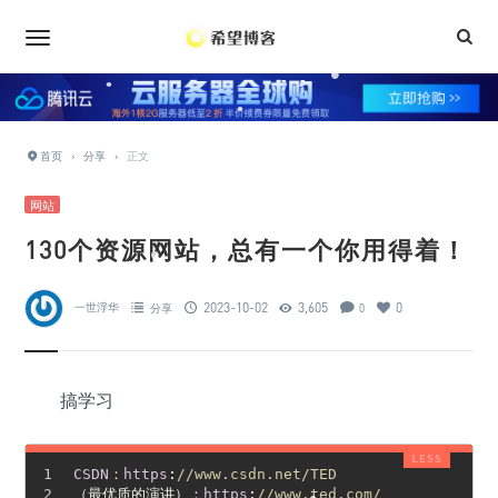
•
•
•
•
•
•
首页
›
分享
›
正文
•
•
•
网站
•
•
130个资源网站，总有一个你用得着！
•
•
•
•
•
•
2023-10-02
3,605
0
一世浮华
分享
0
•
•
•
•
•
搞学习
•
•
CSDN
：
https
:
//www.csdn.net/TED
（最优质的演讲）：
https
:
//www.ted.com/