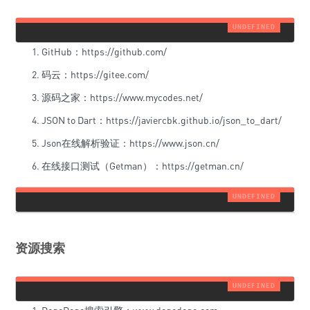
GitHub：https://github.com/
码云：https://gitee.com/
源码之家：https://www.mycodes.net/
JSON to Dart：https://javiercbk.github.io/json_to_dart/
Json在线解析验证：https://www.json.cn/
在线接口测试（Getman）：https://getman.cn/
资源搜索