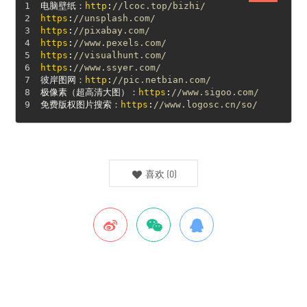
电脑壁纸：
http
:
//lcoc.top/bizhi/
https
:
//unsplash.com/
https
:
//pixabay.com/
https
:
//www.pexels.com/
https
:
//visualhunt.com/
https
:
//www.ssyer.com/
彼岸图网：
http
:
//pic.netbian.com/
极像素（超高清大图）：
https
:
//www.sigoo.com/
免费版权图片搜索：
https
:
//www.logosc.cn/so/
喜欢
(
0
)