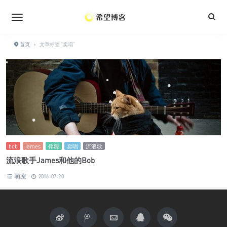
•
•
•
•
•
•
首页
›
文章标签 "卖唱"
•
•
•
•
•
•
•
•
•
•
bob
james
伴舞
卖唱
流浪歌
流浪歌手James和他的Bob
萌宠
2016-07-20
•