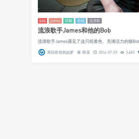
bob
james
伴舞
卖唱
流浪歌
流浪歌手James和他的Bob
流浪歌手James遇见了这只棕黄色、充满活力的猫Bob
再回首恍然如梦
萌宠
2016-07-20
3,683