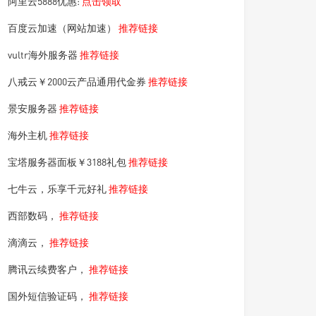
阿里云5888优惠:
点击领取
百度云加速（网站加速）
推荐链接
vultr海外服务器
推荐链接
八戒云￥2000云产品通用代金券
推荐链接
景安服务器
推荐链接
海外主机
推荐链接
宝塔服务器面板￥3188礼包
推荐链接
七牛云，乐享千元好礼
推荐链接
西部数码，
推荐链接
滴滴云，
推荐链接
腾讯云续费客户，
推荐链接
国外短信验证码，
推荐链接