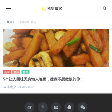
•
•
•
•
•
•
首页
›
文章标签 "蘑菇"
•
山芋
老抽
蘑菇
5个让人回味无穷懒人晚餐，拯救不想做饭的你！
未定义
2017-01-07