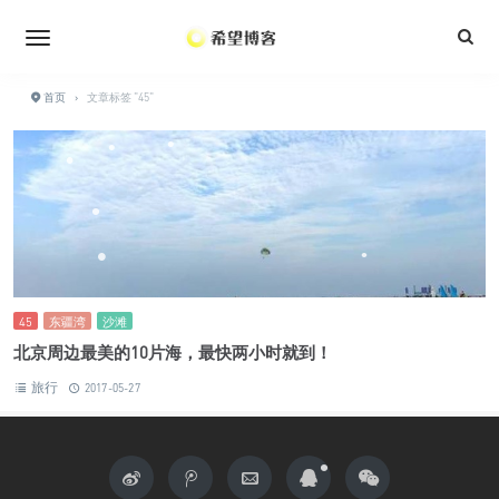
•
•
•
•
•
首页
›
文章标签 "45"
•
•
•
•
•
•
•
•
•
45
东疆湾
沙滩
•
北京周边最美的10片海，最快两小时就到！
•
•
旅行
2017-05-27
•
•