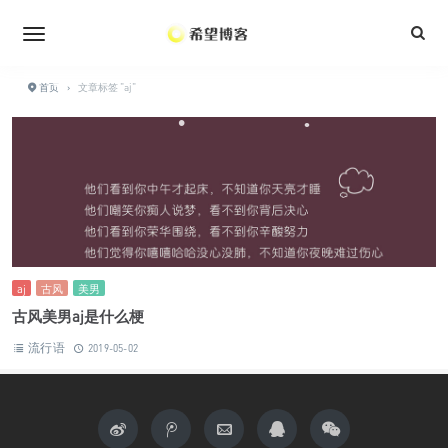
•
•
•
•
•
•
•
•
•
•
•
首页
›
文章标签 "aj"
•
•
•
aj
古风
美男
古风美男aj是什么梗
流行语
2019-05-02