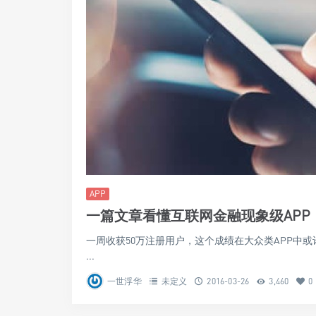
APP
一篇文章看懂互联网金融现象级APP
一周收获50万注册用户，这个成绩在大众类APP中
...
一世浮华
未定义
2016-03-26
3,460
0