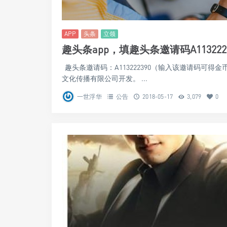
APP
头条
立领
趣头条app，填趣头条邀请码A11322
趣头条邀请码：A113222390（输入该邀请码可得
文化传播有限公司开发。 ...
一世浮华
公告
2018-05-17
3,079
0