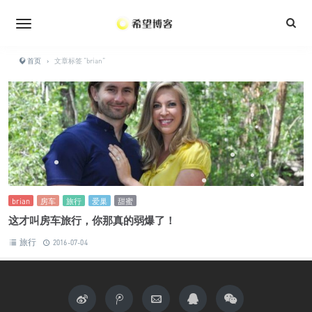
•
•
•
•
•
•
•
首页
›
文章标签 "brian"
•
•
•
•
•
•
•
•
•
•
brian
房车
旅行
爱巢
甜蜜
这才叫房车旅行，你那真的弱爆了！
•
•
旅行
2016-07-04