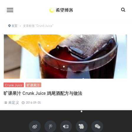
•
•
•
•
•
•
•
首页
›
文章标签 "Crunk Juice"
•
•
•
•
•
•
•
•
•
•
•
Crunk Juice
旷课果汁
•
旷课果汁 Crunk Juice 鸡尾酒配方与做法
•
未定义
2016-09-05
•
•
•
•