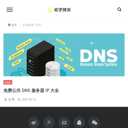
•
•
•
•
•
•
首页
›
文章标签 "DNS"
•
•
•
•
•
DNS
免费公共 DNS 服务器 IP 大全
分享
2020-09-10