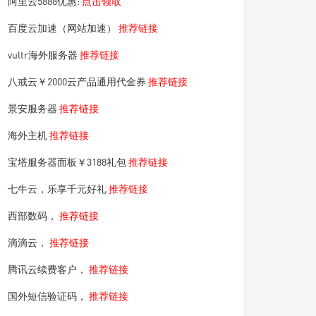
阿里云5888优惠:
点击领取
百度云加速（网站加速）
推荐链接
vultr海外服务器
推荐链接
八戒云￥2000云产品通用代金券
推荐链接
景安服务器
推荐链接
海外主机
推荐链接
宝塔服务器面板￥3188礼包
推荐链接
七牛云，乐享千元好礼
推荐链接
西部数码，
推荐链接
滴滴云，
推荐链接
腾讯云续费客户，
推荐链接
国外短信验证码，
推荐链接