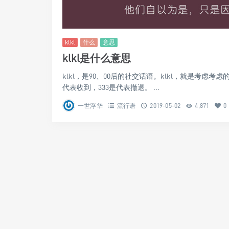
klkl
什么
意思
klkl是什么意思
klkl，是90、00后的社交话语。klkl，就是考虑考
代表收到，333是代表撤退。 ...
一世浮华
流行语
2019-05-02
4,871
0