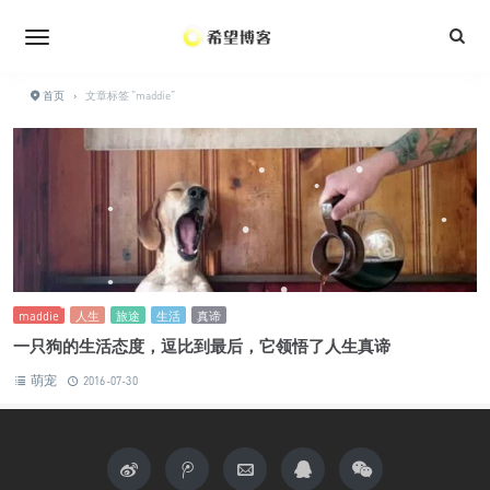
•
•
•
•
•
•
首页
›
文章标签 "maddie"
•
•
•
•
•
•
•
•
•
•
•
maddie
人生
旅途
生活
真谛
•
一只狗的生活态度，逗比到最后，它领悟了人生真谛
萌宠
2016-07-30