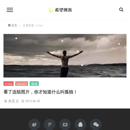
•
•
•
•
•
•
•
首页
›
文章标签 "mika"
•
•
•
•
•
•
•
•
•
mika
suutari
孤独
看了这组照片，你才知道什么叫孤独！
•
未定义
2016-06-05