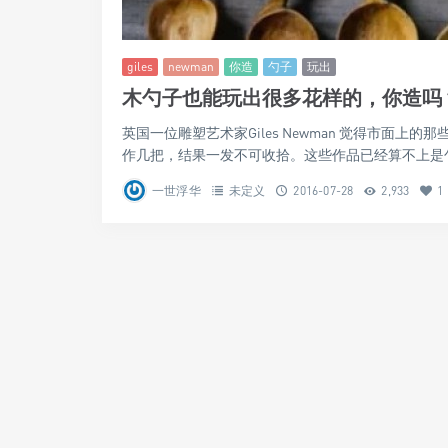
giles
newman
你造
勺子
玩出
木勺子也能玩出很多花样的，你造吗
英国一位雕塑艺术家Giles Newman 觉得市面
作几把，结果一发不可收拾。这些作品已经算不上是勺子
一世浮华
未定义
2016-07-28
2,933
1