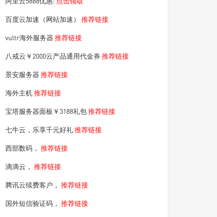
阿里云5888优惠:
点击领取
百度云加速（网站加速）
推荐链接
vultr海外服务器
推荐链接
八戒云￥2000云产品通用代金券
推荐链接
景安服务器
推荐链接
海外主机
推荐链接
宝塔服务器面板￥3188礼包
推荐链接
七牛云，乐享千元好礼
推荐链接
西部数码，
推荐链接
滴滴云，
推荐链接
腾讯云续费客户，
推荐链接
国外短信验证码，
推荐链接