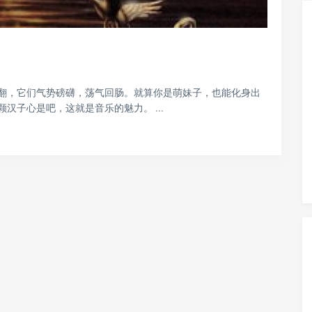
翻，它们气势磅礴，荡气回肠。就算你是萌妹子，也能化身出
汉子心是吧，这就是音乐的魅力。 ...