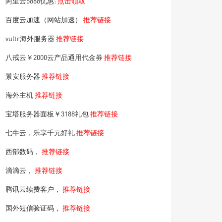
阿里云5888优惠:
点击领取
百度云加速（网站加速）
推荐链接
vultr海外服务器
推荐链接
八戒云￥2000云产品通用代金券
推荐链接
景安服务器
推荐链接
海外主机
推荐链接
宝塔服务器面板￥3188礼包
推荐链接
七牛云，乐享千元好礼
推荐链接
西部数码，
推荐链接
滴滴云，
推荐链接
腾讯云续费客户，
推荐链接
国外短信验证码，
推荐链接