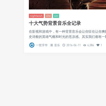
nightwish
she
sin
十大气势背景音乐全记录
在影视和游戏中，有一种背景音乐会让你怔住让你爽
史诗般的英雄气概和时光的苍凉感。其实我们都有一颗
一世浮华
音乐
2016-06-11
4,084
1