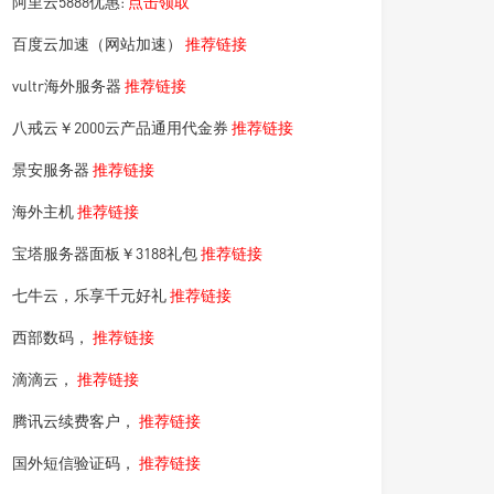
阿里云5888优惠:
点击领取
百度云加速（网站加速）
推荐链接
vultr海外服务器
推荐链接
八戒云￥2000云产品通用代金券
推荐链接
景安服务器
推荐链接
海外主机
推荐链接
宝塔服务器面板￥3188礼包
推荐链接
七牛云，乐享千元好礼
推荐链接
西部数码，
推荐链接
滴滴云，
推荐链接
腾讯云续费客户，
推荐链接
国外短信验证码，
推荐链接