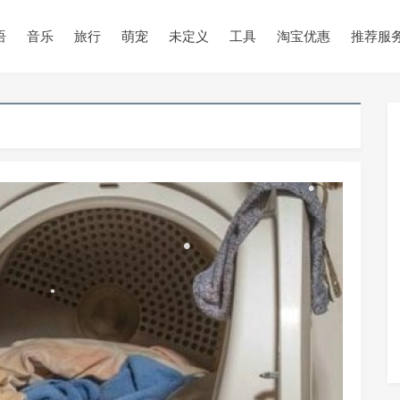
语
音乐
旅行
萌宠
未定义
工具
淘宝优惠
推荐服
•
•
•
•
•
•
•
•