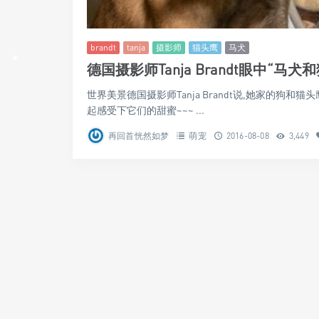
brandt
tanja
摄影师
猫头鹰
马犬
德国摄影师Tanja Brandt眼中“马
世界美景德国摄影师Tanja Brandt说,她家的狗和
起感受下它们的甜蜜~~~ ...
再回首恍然如梦
萌宠
2016-08-08
3,449