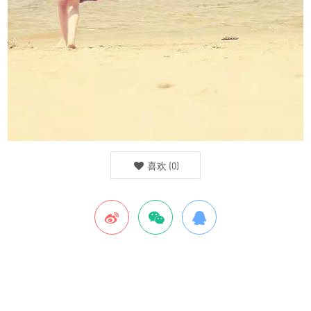
喜欢
(
0
)