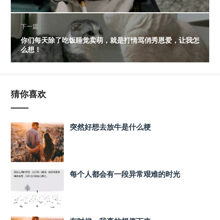
下一篇
你们每天除了吃饭睡觉卖萌，就是打情骂俏秀恩爱，让我怎
么想！
猜你喜欢
突然好想去放牛是什么梗
每个人都会有一段异常艰难的时光