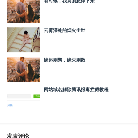
有时候，我真的想停下来
云雾深处的烟火尘世
缘起则聚，缘灭则散
网站域名解除腾讯报毒拦截教程
发表评论