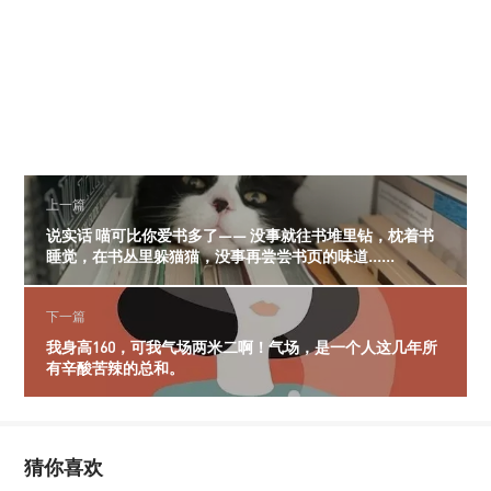
上一篇
说实话 喵可比你爱书多了—— 没事就往书堆里钻，枕着书
睡觉，在书丛里躲猫猫，没事再尝尝书页的味道......
下一篇
我身高160，可我气场两米二啊！气场，是一个人这几年所
有辛酸苦辣的总和。
猜你喜欢