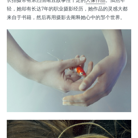
长拍摄带有浓烈情绪且故事性十足的
人像作品
。虽然年
•
轻，她却有长达7年的职业摄影经历，她作品的灵感大都
•
来自于书籍，然后再用摄影去阐释她心中的那个世界。
•
•
•
•
•
•
•