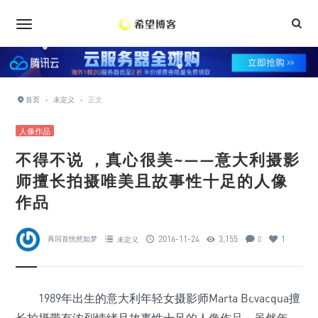
•
•
•
•
•
•
首页
›
未定义
›
正文
•
•
•
•
人像作品
•
•
不得不说 ，真心很美~——意大利摄影
•
师擅长拍摄唯美且故事性十足的人像
•
作品
•
•
2016-11-24
3,155
1
再回首恍然如梦
未定义
0
•
•
•
•
•
1989年出生的意大利年轻女摄影师Marta Bevacqua擅
•