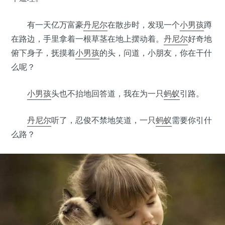
有一天亿万富豪
丹尼尔
在散步时，发现一个
小男孩
蹲
在路边，手里拿着一根草茎在地上摆动着。
丹尼尔
好奇地
俯下身子，抚摸着
小男孩
的头，问道，小朋友，你在干什
么呢？
小男孩
头也不抬地回答道，我在为一只
蚂蚁
引路。
丹尼尔
听了，忍俊不禁地笑道，一只
蚂蚁
需要你引什
么路？