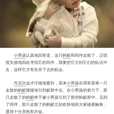
小男孩
认真地回答道，这只
蚂蚁
和同伴走散了，正惊
慌失措地四处寻找它的同伴，我要把它引到它们的队伍中
去，这样它才有生存下去的机会。
丹尼尔
这才仔细地看到，原来
小男孩
在用草茎将一只
走散的
蚂蚁
慢慢地引到蚁群中去。在小男孩的努力下，那
只走散了的
蚂蚁
终于被小男孩引到了那些蚂蚁群中。见到
了同伴，那只走散了的蚂蚁立刻欢快地和大家碰着触角，
显得十分亲热和兴奋。