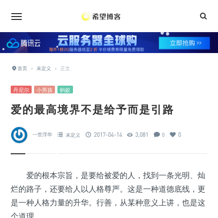
•
•
•
•
•
•
•
•
首页
›
未定义
›
正文
•
•
•
•
丹尼尔
小男孩
蚂蚁
爱的最高境界不是给予而是引路
•
•
2017-04-14
3,081
0
一世浮华
未定义
0
•
爱的根本宗旨，是要给被爱的人，找到一条光明、灿
•
烂的路子，还要给人以人格尊严。这是一种道德底线，更
是一种人格力量的升华。行善，从某种意义上讲，也是这
个道理。