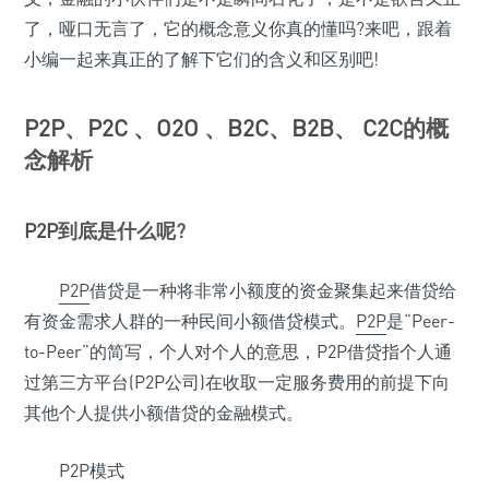
•
•
了，哑口无言了，它的概念意义你真的懂吗?来吧，跟着
•
•
小编一起来真正的了解下它们的含义和区别吧!
P2P
、
P2C
、
O2O
、
B2C
、
B2B
、
C2C
的概
念解析
P2P
到底是什么呢?
P2P
借贷是一种将非常小额度的资金聚集起来借贷给
有资金需求人群的一种民间小额借贷模式。
P2P
是“Peer-
to-Peer”的简写，个人对个人的意思，P2P借贷指个人通
过第三方平台(P2P公司)在收取一定服务费用的前提下向
其他个人提供小额借贷的金融模式。
P2P模式