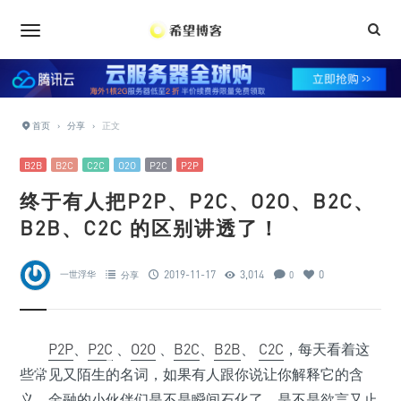
•
•
•
•
•
•
•
•
首页
›
分享
›
正文
•
•
B2B
B2C
C2C
O2O
P2C
P2P
•
终于有人把P2P、P2C、O2O、B2C、
B2B、C2C 的区别讲透了！
•
•
•
2019-11-17
3,014
0
一世浮华
分享
0
•
P2P
、
P2C
、
O2O
、
B2C
、
B2B
、
C2C
，每天看着这
•
些常见又陌生的名词，如果有人跟你说让你解释它的含
•
义，金融的小伙伴们是不是瞬间石化了，是不是欲言又止